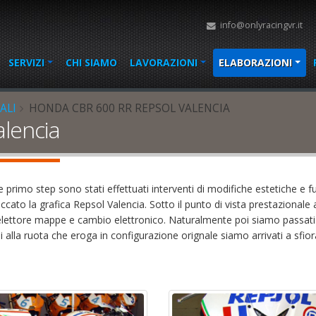
info@onlyracingvr.it
SERVIZI
CHI SIAMO
LAVORAZIONI
ELABORAZIONI
ALI
HONDA CBR 600 RR REPSOL VALENCIA
lencia
 primo step sono stati effettuati interventi di modifiche estetiche e f
accato la grafica Repsol Valencia. Sotto il punto di vista prestazionale
 selettore mappe e cambio elettronico. Naturalmente poi siamo passat
si alla ruota che eroga in configurazione orignale siamo arrivati a sfior