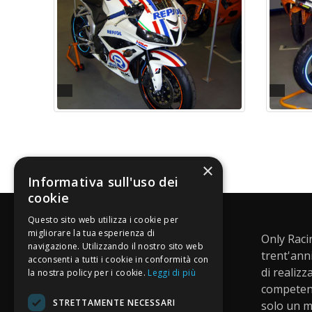
×
Informativa sull'uso dei
cookie
Questo sito web utilizza i cookie per
migliorare la tua esperienza di
Only Racing Verona
Only Raci
navigazione. Utilizzando il nostro sito web
trent'ann
acconsenti a tutti i cookie in conformità con
Indirizzo:
Via A. Da Legnago 9/a
di realizz
la nostra policy per i cookie.
Leggi di più
Ponte Florio (Montorio) Verona (VR)
competent
STRETTAMENTE NECESSARI
solo un m
Telefono:
045 557949