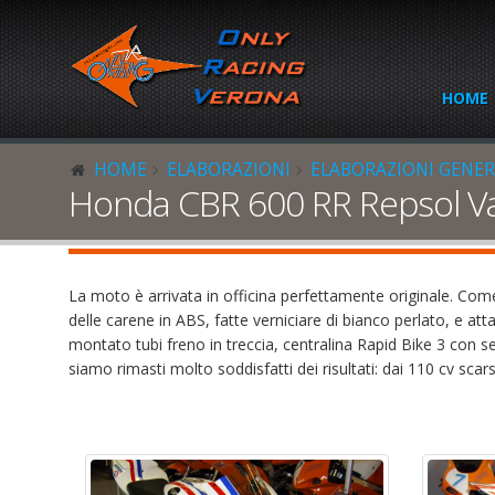
HOME
HOME
ELABORAZIONI
ELABORAZIONI GENER
Honda CBR 600 RR Repsol Va
La moto è arrivata in officina perfettamente originale. Come
delle carene in ABS, fatte verniciare di bianco perlato, e att
montato tubi freno in treccia, centralina Rapid Bike 3 con
siamo rimasti molto soddisfatti dei risultati: dai 110 cv scar