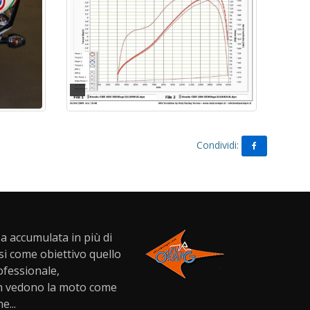
Condividi:
a accumulata in più di
si come obiettivo quello
rofessionale,
on vedono la moto come
...