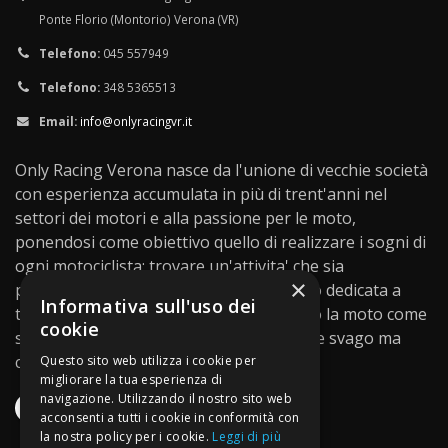
Ponte Florio (Montorio) Verona (VR)
Telefono:
045 557949
Telefono:
348 5365513
Email:
info@onlyracingvr.it
Only Racing Verona nasce da l'unione di vecchie società
con esperienza accumulata in più di trent'anni nel
settori dei motori e alla passione per le moto,
ponendosi come obiettivo quello di realizzare i sogni di
ogni motociclista: trovare un'attivita' che sia
×
professionale, competente e soprattutto dedicata a
Informativa sull'uso dei
tutti quegli appassionati che non vedono la moto come
cookie
solo un mezzo di trasporto o un semplice svago ma
come una passione...
Questo sito web utilizza i cookie per
migliorare la tua esperienza di
navigazione. Utilizzando il nostro sito web
acconsenti a tutti i cookie in conformità con
la nostra policy per i cookie.
Leggi di più