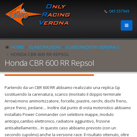
045 557949
HOME
ELABORAZIONI
ELABORAZIONI GENERALI
HONDA CBR 600 RR REPSOL
Honda CBR 600 RR Repsol
Partendo da un CBR 600 RR abbiamo realizzato una replica Gp
sostituendo la carenatura, scarico (montato il doppio terminale
Arrow) mono ammortizzatore, forcelle, piastre, cerchi, dischi freno,
pinze freno, pedane.... Inoltre dal punto di vista motoristico abbiamo
installato Power Commander con selettore mappe, modulo
anticipo,cambio elettronico, radiatore aggiuntivo, frizione
antisaltellamento... In questo caso abbiamo previsto (con un
secondo cupolino) anche la versione race. Il risultato ottenuto, oltre