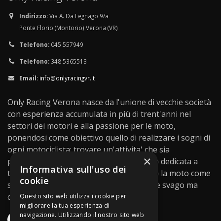
Indirizzo:
Via A. Da Legnago 9/a
Ponte Florio (Montorio) Verona (VR)
Telefono:
045 557949
Telefono:
348 5365513
Email:
info@onlyracingvr.it
Only Racing Verona nasce da l'unione di vecchie società
con esperienza accumulata in più di trent'anni nel
settori dei motori e alla passione per le moto,
ponendosi come obiettivo quello di realizzare i sogni di
ogni motociclista: trovare un'attivita' che sia
×
professionale, competente e soprattutto dedicata a
Informativa sull'uso dei
tutti quegli appassionati che non vedono la moto come
cookie
solo un mezzo di trasporto o un semplice svago ma
come una passione...
Questo sito web utilizza i cookie per
migliorare la tua esperienza di
navigazione. Utilizzando il nostro sito web